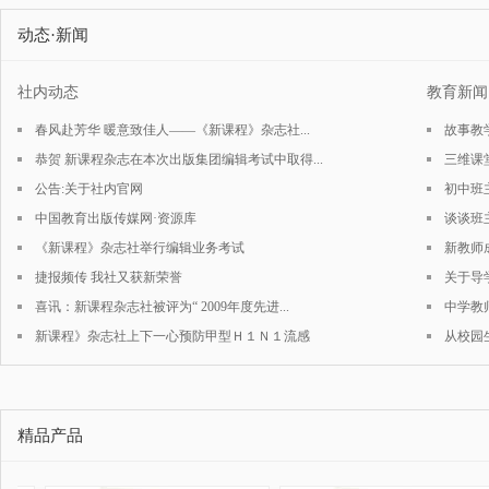
动态·新闻
社内动态
教育新
春风赴芳华 暖意致佳人——《新课程》杂志社...
故事教
恭贺 新课程杂志在本次出版集团编辑考试中取得...
三维课
公告:关于社内官网
初中班
中国教育出版传媒网·资源库
谈谈班
《新课程》杂志社举行编辑业务考试
新教师
捷报频传 我社又获新荣誉
关于导
喜讯：新课程杂志社被评为“ 2009年度先进...
中学教
新课程》杂志社上下一心预防甲型Ｈ１Ｎ１流感
从校园
精品产品